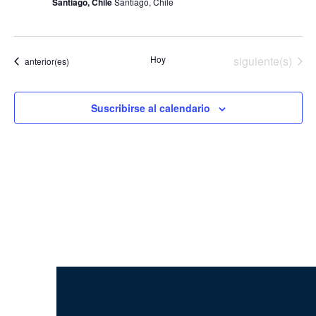
Santiago, Chile
Santiago, Chile
Event
Eventos
Hoy
siguiente(s)
Eventos
anterior(es)
Suscribirse al calendario