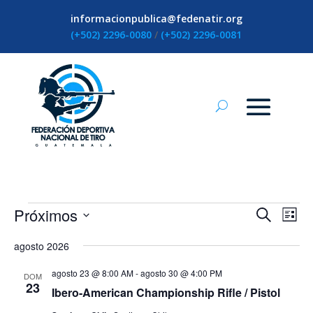
informacionpublica@fedenatir.org
(+502) 2296-0080
/
(+502) 2296-0081
Eventos
Naveg
Na
Próximos
Buscar
Lista
de
de
Selecciona
vis
búsqu
agosto 2026
la
de
y
fecha.
Ev
agosto 23 @ 8:00 AM
-
agosto 30 @ 4:00 PM
DOM
vistas
23
Ibero-American Championship Rifle / Pistol
de